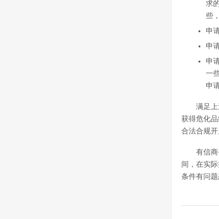
求
些
申
申
申
一
申
满足上
获得危化品
合法合规开
有信商
间，在实际
条件有问题