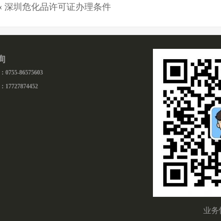
«
深圳危化品许可证办理条件
询
755-86575603
17727874452
业务